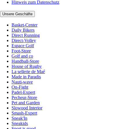
Hinweis zum Datenschutz
Unsere Geschäfte
Basket-Center
Daily Bikers
Direct Running
Direct-Volley
Espace Golf
Foot-Store
Golf and co
Handball-Store
House of Rugby
La sellerie de Maé
Made in Paradis
Nauti-wave
On-Fight
Padel-Expert
Pecheur-Store
Pet and Garden
Slowood Interior
Smash-Expert
Sneak'In
Sneakids
Sport is good