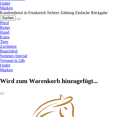
Outlet
Marken
Kundendienst in Frankreich
Sichere Zahlung
Einfache Rückgabe
Suchen
Pferd
Reiter
Hund
Katze
Tiere
Zuchttiere
Bauernhof
Sommer-Special
Versand in 24h
Outlet
Marken
Wird zum Warenkorb hinzugefügt...