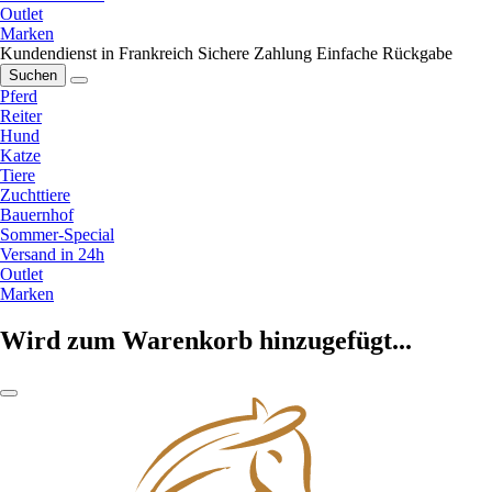
Outlet
Marken
Kundendienst in Frankreich
Sichere Zahlung
Einfache Rückgabe
Suchen
Pferd
Reiter
Hund
Katze
Tiere
Zuchttiere
Bauernhof
Sommer-Special
Versand in 24h
Outlet
Marken
Wird zum Warenkorb hinzugefügt...