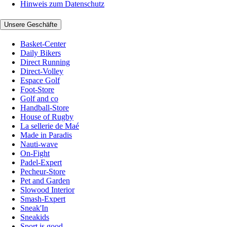
Hinweis zum Datenschutz
Unsere Geschäfte
Basket-Center
Daily Bikers
Direct Running
Direct-Volley
Espace Golf
Foot-Store
Golf and co
Handball-Store
House of Rugby
La sellerie de Maé
Made in Paradis
Nauti-wave
On-Fight
Padel-Expert
Pecheur-Store
Pet and Garden
Slowood Interior
Smash-Expert
Sneak'In
Sneakids
Sport is good