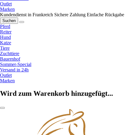
Outlet
Marken
Kundendienst in Frankreich
Sichere Zahlung
Einfache Rückgabe
Suchen
Pferd
Reiter
Hund
Katze
Tiere
Zuchttiere
Bauernhof
Sommer-Special
Versand in 24h
Outlet
Marken
Wird zum Warenkorb hinzugefügt...