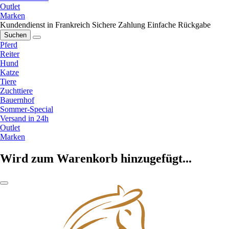
Outlet
Marken
Kundendienst in Frankreich
Sichere Zahlung
Einfache Rückgabe
Suchen
Pferd
Reiter
Hund
Katze
Tiere
Zuchttiere
Bauernhof
Sommer-Special
Versand in 24h
Outlet
Marken
Wird zum Warenkorb hinzugefügt...