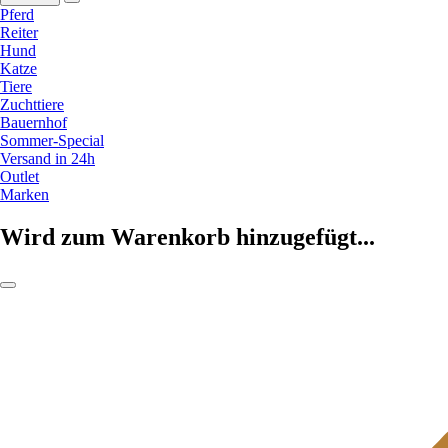
Pferd
Reiter
Hund
Katze
Tiere
Zuchttiere
Bauernhof
Sommer-Special
Versand in 24h
Outlet
Marken
Wird zum Warenkorb hinzugefügt...