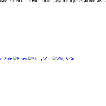
gbaren Farben Ultimo erhältlich und passt sich so perfekt an Ihre Ausrü