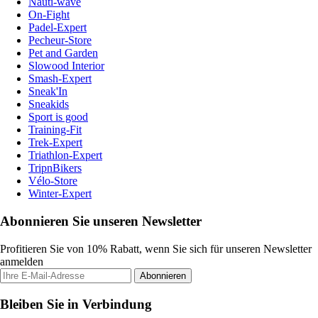
Nauti-wave
On-Fight
Padel-Expert
Pecheur-Store
Pet and Garden
Slowood Interior
Smash-Expert
Sneak'In
Sneakids
Sport is good
Training-Fit
Trek-Expert
Triathlon-Expert
TripnBikers
Vélo-Store
Winter-Expert
Abonnieren Sie unseren Newsletter
Profitieren Sie von 10% Rabatt, wenn Sie sich für unseren Newsletter
anmelden
Abonnieren
Bleiben Sie in Verbindung