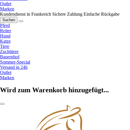
Outlet
Marken
Kundendienst in Frankreich
Sichere Zahlung
Einfache Rückgabe
Suchen
Pferd
Reiter
Hund
Katze
Tiere
Zuchttiere
Bauernhof
Sommer-Special
Versand in 24h
Outlet
Marken
Wird zum Warenkorb hinzugefügt...