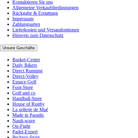
Kontaktieren Sie uns
Allgemeine Verkaufsbedingungen
Rückgabe & Erstattung
Impressum
Zahlungsarten
Lieferkosten und Versandoptionen
Hinweis zum Datenschutz
Unsere Geschäfte
Basket-Center
Daily Bikers
Direct Running
Direct-Volley
Espace Golf
Foot-Store
Golf and co
Handball-Store
House of Rugby
La sellerie de Maé
Made in Paradis
Nauti-wave
On-Fight
Padel-Expert
Pecheur-Store