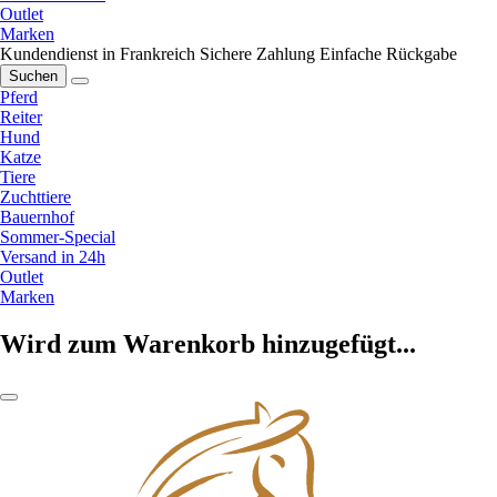
Outlet
Marken
Kundendienst in Frankreich
Sichere Zahlung
Einfache Rückgabe
Suchen
Pferd
Reiter
Hund
Katze
Tiere
Zuchttiere
Bauernhof
Sommer-Special
Versand in 24h
Outlet
Marken
Wird zum Warenkorb hinzugefügt...