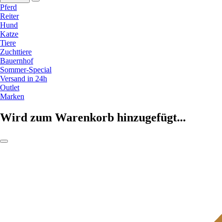
Pferd
Reiter
Hund
Katze
Tiere
Zuchttiere
Bauernhof
Sommer-Special
Versand in 24h
Outlet
Marken
Wird zum Warenkorb hinzugefügt...