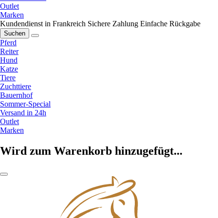
Outlet
Marken
Kundendienst in Frankreich
Sichere Zahlung
Einfache Rückgabe
Suchen
Pferd
Reiter
Hund
Katze
Tiere
Zuchttiere
Bauernhof
Sommer-Special
Versand in 24h
Outlet
Marken
Wird zum Warenkorb hinzugefügt...