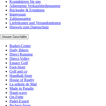
Kontaktieren Sie uns
Allgemeine Verkaufsbedingungen
Rückgabe & Erstattung
Impressum
Zahlungsarten
Lieferkosten und Versandoptionen
Hinweis zum Datenschutz
Unsere Geschäfte
Basket-Center
Daily Bikers
Direct Running
Direct-Volley
Espace Golf
Foot-Store
Golf and co
Handball-Store
House of Rugby
La sellerie de Maé
Made in Paradis
Nauti-wave
On-Fight
Padel-Expert
Pecheur-Store