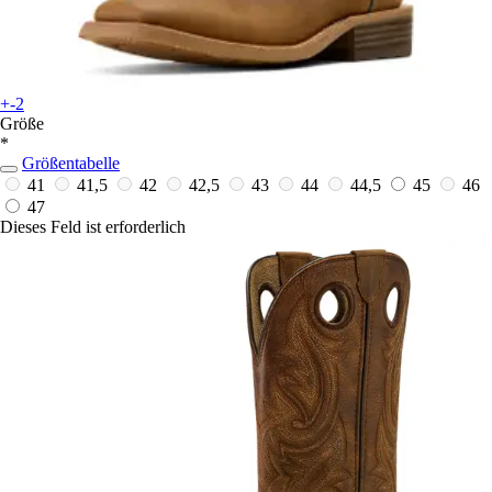
+-2
Größe
*
Größentabelle
41
41,5
42
42,5
43
44
44,5
45
46
47
Dieses Feld ist erforderlich