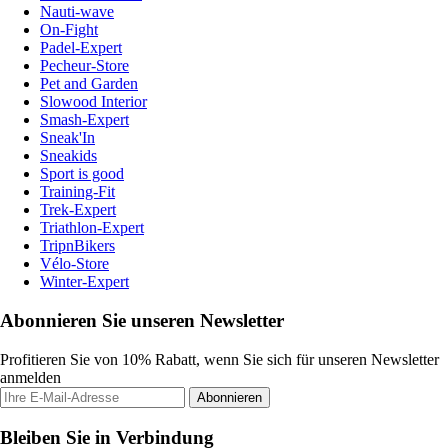
Nauti-wave
On-Fight
Padel-Expert
Pecheur-Store
Pet and Garden
Slowood Interior
Smash-Expert
Sneak'In
Sneakids
Sport is good
Training-Fit
Trek-Expert
Triathlon-Expert
TripnBikers
Vélo-Store
Winter-Expert
Abonnieren Sie unseren Newsletter
Profitieren Sie von 10% Rabatt, wenn Sie sich für unseren Newsletter
anmelden
Abonnieren
Bleiben Sie in Verbindung