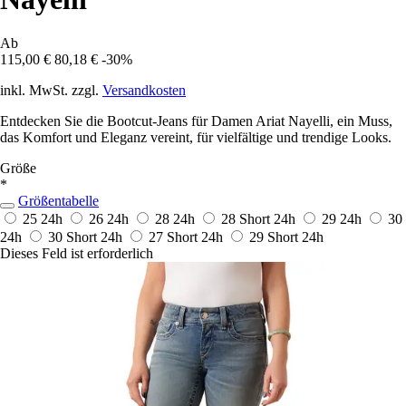
Ab
115,00 €
80,18 €
-30%
inkl. MwSt. zzgl.
Versandkosten
Entdecken Sie die Bootcut-Jeans für Damen Ariat Nayelli, ein Muss,
das Komfort und Eleganz vereint, für vielfältige und trendige Looks.
Größe
*
Größentabelle
25
24h
26
24h
28
24h
28 Short
24h
29
24h
30
24h
30 Short
24h
27 Short
24h
29 Short
24h
Dieses Feld ist erforderlich