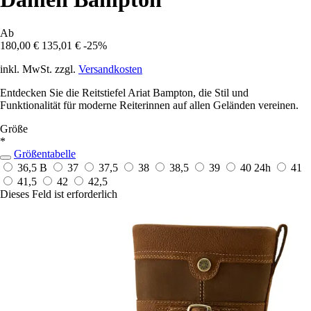
Ab
180,00 €
135,01 €
-25%
inkl. MwSt. zzgl.
Versandkosten
Entdecken Sie die Reitstiefel Ariat Bampton, die Stil und
Funktionalität für moderne Reiterinnen auf allen Geländen vereinen.
Größe
*
Größentabelle
36,5 B
37
37,5
38
38,5
39
40
24h
41
41,5
42
42,5
Dieses Feld ist erforderlich