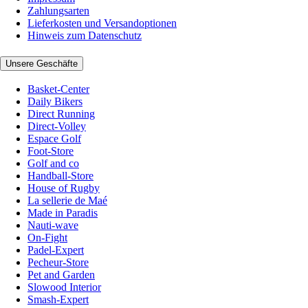
Zahlungsarten
Lieferkosten und Versandoptionen
Hinweis zum Datenschutz
Unsere Geschäfte
Basket-Center
Daily Bikers
Direct Running
Direct-Volley
Espace Golf
Foot-Store
Golf and co
Handball-Store
House of Rugby
La sellerie de Maé
Made in Paradis
Nauti-wave
On-Fight
Padel-Expert
Pecheur-Store
Pet and Garden
Slowood Interior
Smash-Expert