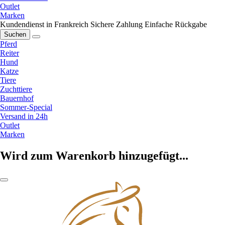
Outlet
Marken
Kundendienst in Frankreich
Sichere Zahlung
Einfache Rückgabe
Suchen
Pferd
Reiter
Hund
Katze
Tiere
Zuchttiere
Bauernhof
Sommer-Special
Versand in 24h
Outlet
Marken
Wird zum Warenkorb hinzugefügt...