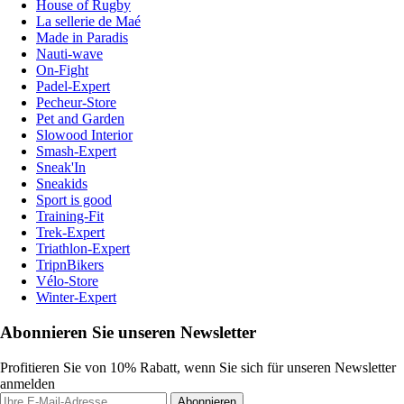
House of Rugby
La sellerie de Maé
Made in Paradis
Nauti-wave
On-Fight
Padel-Expert
Pecheur-Store
Pet and Garden
Slowood Interior
Smash-Expert
Sneak'In
Sneakids
Sport is good
Training-Fit
Trek-Expert
Triathlon-Expert
TripnBikers
Vélo-Store
Winter-Expert
Abonnieren Sie unseren Newsletter
Profitieren Sie von 10% Rabatt, wenn Sie sich für unseren Newsletter
anmelden
Abonnieren