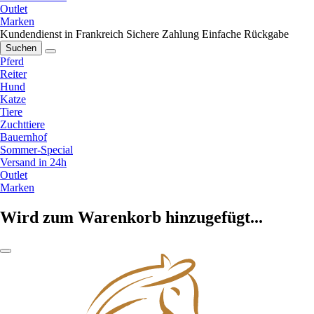
Outlet
Marken
Kundendienst in Frankreich
Sichere Zahlung
Einfache Rückgabe
Suchen
Pferd
Reiter
Hund
Katze
Tiere
Zuchttiere
Bauernhof
Sommer-Special
Versand in 24h
Outlet
Marken
Wird zum Warenkorb hinzugefügt...