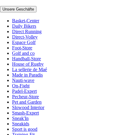
Unsere Geschäfte
Basket-Center
Daily Bikers
Direct Running
Direct-Volley
Espace Golf
Foot-Store
Golf and co
Handball-Store
House of Rugby
La sellerie de Maé
Made in Paradis
Nauti-wave
On-Fight
Padel-Expert
Pecheur-Store
Pet and Garden
Slowood Interior
Smash-Expert
Sneak'In
Sneakids
Sport is good
Training-Fit