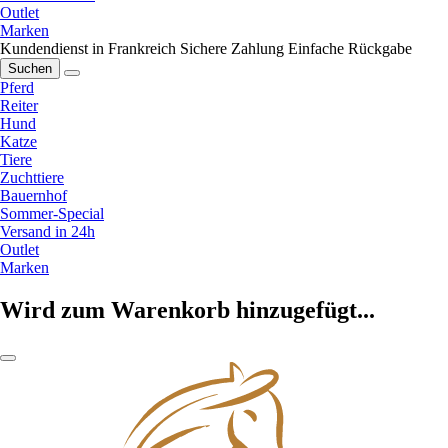
Outlet
Marken
Kundendienst in Frankreich
Sichere Zahlung
Einfache Rückgabe
Suchen
Pferd
Reiter
Hund
Katze
Tiere
Zuchttiere
Bauernhof
Sommer-Special
Versand in 24h
Outlet
Marken
Wird zum Warenkorb hinzugefügt...