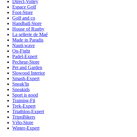
Direct-Volley
Espace Golf
Foot-Store
Golf and co
Handball-Store
House of Rugby
La sellerie de Maé
Made in Paradis
Nauti-wave
On-Fight
Padel-Expert
Pecheur-Store
Pet and Garden
Slowood Interior
Smash-Expert
Sneak'In
Sneakids
Sport is good
Training-Fit
Trek-Expert
Triathlon-Expert
TripnBikers
Vélo-Store
Winter-Expert