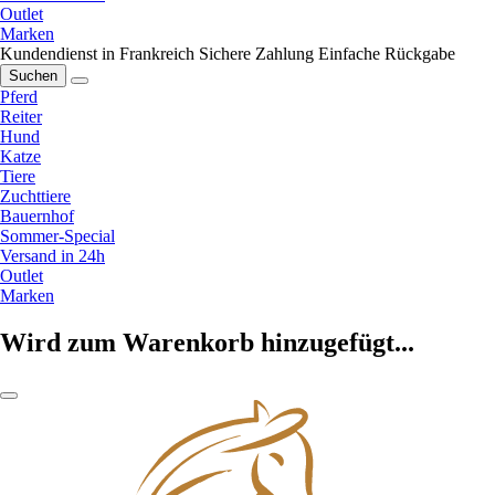
Outlet
Marken
Kundendienst in Frankreich
Sichere Zahlung
Einfache Rückgabe
Suchen
Pferd
Reiter
Hund
Katze
Tiere
Zuchttiere
Bauernhof
Sommer-Special
Versand in 24h
Outlet
Marken
Wird zum Warenkorb hinzugefügt...