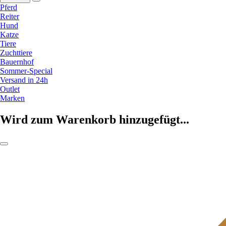
Pferd
Reiter
Hund
Katze
Tiere
Zuchttiere
Bauernhof
Sommer-Special
Versand in 24h
Outlet
Marken
Wird zum Warenkorb hinzugefügt...