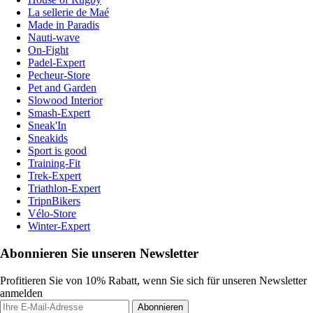
La sellerie de Maé
Made in Paradis
Nauti-wave
On-Fight
Padel-Expert
Pecheur-Store
Pet and Garden
Slowood Interior
Smash-Expert
Sneak'In
Sneakids
Sport is good
Training-Fit
Trek-Expert
Triathlon-Expert
TripnBikers
Vélo-Store
Winter-Expert
Abonnieren Sie unseren Newsletter
Profitieren Sie von 10% Rabatt, wenn Sie sich für unseren Newsletter
anmelden
Abonnieren