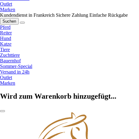
Outlet
Marken
Kundendienst in Frankreich
Sichere Zahlung
Einfache Rückgabe
Suchen
Pferd
Reiter
Hund
Katze
Tiere
Zuchttiere
Bauernhof
Sommer-Special
Versand in 24h
Outlet
Marken
Wird zum Warenkorb hinzugefügt...