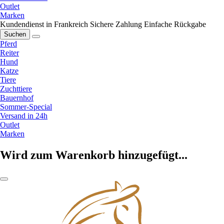
Outlet
Marken
Kundendienst in Frankreich
Sichere Zahlung
Einfache Rückgabe
Suchen
Pferd
Reiter
Hund
Katze
Tiere
Zuchttiere
Bauernhof
Sommer-Special
Versand in 24h
Outlet
Marken
Wird zum Warenkorb hinzugefügt...