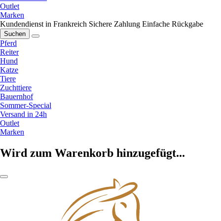
Outlet
Marken
Kundendienst in Frankreich
Sichere Zahlung
Einfache Rückgabe
Suchen
Pferd
Reiter
Hund
Katze
Tiere
Zuchttiere
Bauernhof
Sommer-Special
Versand in 24h
Outlet
Marken
Wird zum Warenkorb hinzugefügt...