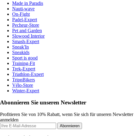
Made in Paradis
Nauti-wave
On-Fight
Padel-Expert
Pecheur-Store
Pet and Garden
Slowood Interior
Smash-Expert
Sneak'In
Sneakids
Sport is good
Training-Fit
Trek-Expert
Triathlon-Expert
TripnBikers
Vélo-Store
Winter-Expert
Abonnieren Sie unseren Newsletter
Profitieren Sie von 10% Rabatt, wenn Sie sich für unseren Newsletter
anmelden
Abonnieren