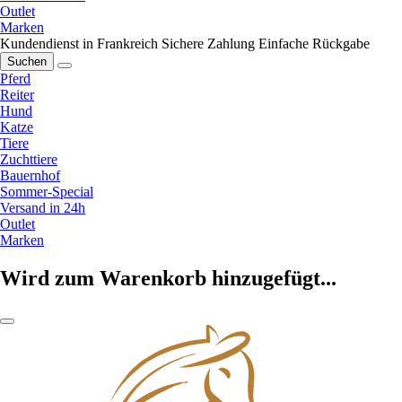
Outlet
Marken
Kundendienst in Frankreich
Sichere Zahlung
Einfache Rückgabe
Suchen
Pferd
Reiter
Hund
Katze
Tiere
Zuchttiere
Bauernhof
Sommer-Special
Versand in 24h
Outlet
Marken
Wird zum Warenkorb hinzugefügt...