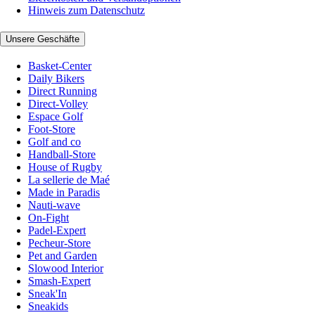
Hinweis zum Datenschutz
Unsere Geschäfte
Basket-Center
Daily Bikers
Direct Running
Direct-Volley
Espace Golf
Foot-Store
Golf and co
Handball-Store
House of Rugby
La sellerie de Maé
Made in Paradis
Nauti-wave
On-Fight
Padel-Expert
Pecheur-Store
Pet and Garden
Slowood Interior
Smash-Expert
Sneak'In
Sneakids