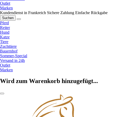
Outlet
Marken
Kundendienst in Frankreich
Sichere Zahlung
Einfache Rückgabe
Suchen
Pferd
Reiter
Hund
Katze
Tiere
Zuchttiere
Bauernhof
Sommer-Special
Versand in 24h
Outlet
Marken
Wird zum Warenkorb hinzugefügt...