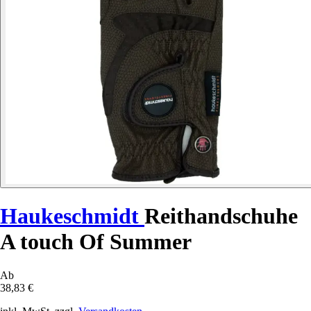
Haukeschmidt
Reithandschuhe
A touch Of Summer
Ab
38,83 €