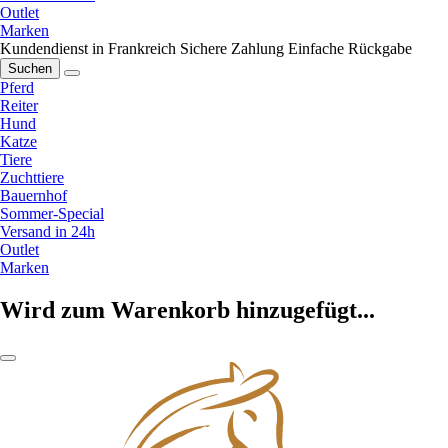
Outlet
Marken
Kundendienst in Frankreich
Sichere Zahlung
Einfache Rückgabe
Suchen
Pferd
Reiter
Hund
Katze
Tiere
Zuchttiere
Bauernhof
Sommer-Special
Versand in 24h
Outlet
Marken
Wird zum Warenkorb hinzugefügt...