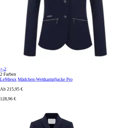
+-2
2 Farben
LeMieux
Mädchen-Wettkampfjacke Pro
Ab
215,95 €
128,96 €