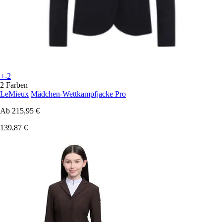
+-2
2 Farben
LeMieux
Mädchen-Wettkampfjacke Pro
Ab
215,95 €
139,87 €