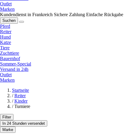
Outlet
Marken
Kundendienst in Frankreich
Sichere Zahlung
Einfache Rückgabe
Suchen
Pferd
Reiter
Hund
Katze
Tiere
Zuchttiere
Bauernhof
Sommer-Special
Versand in 24h
Outlet
Marken
Startseite
/
Reiter
/
Kinder
/
Turniere
Filter
In 24 Stunden versendet
Marke