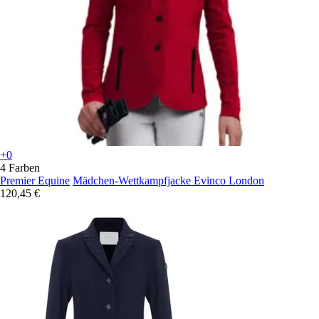
+0
4 Farben
Premier Equine
Mädchen-Wettkampfjacke Evinco London
120,45 €