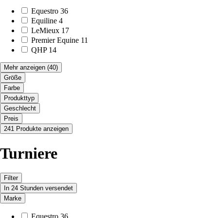
Equestro
36
Equiline
4
LeMieux
17
Premier Equine
11
QHP
14
Mehr anzeigen
(40)
Größe
Farbe
Produkttyp
Geschlecht
Preis
241 Produkte anzeigen
Turniere
Filter
In 24 Stunden versendet
Marke
Equestro
36