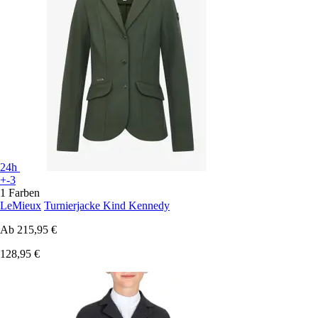
24h
+-3
1 Farben
LeMieux
Turnierjacke Kind Kennedy
Ab
215,95 €
128,95 €