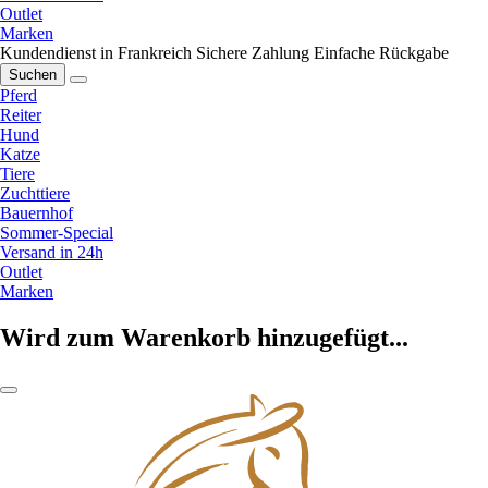
Outlet
Marken
Kundendienst in Frankreich
Sichere Zahlung
Einfache Rückgabe
Suchen
Pferd
Reiter
Hund
Katze
Tiere
Zuchttiere
Bauernhof
Sommer-Special
Versand in 24h
Outlet
Marken
Wird zum Warenkorb hinzugefügt...