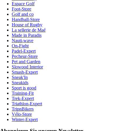
Espace Golf
Foot-Store
Golf and co
Handball-Store
House of Rugby
La sellerie de Maé
Made in Paradis
Nauti-wave
On-Fight
Padel-Expert
Pecheur-Store
Pet and Garden
Slowood Interior
Smash-Expert
Sneak'In
Sneakids
Sport is good
Training-Fit
Trek-Expert
Triathlon-Expert
TripnBikers
Vélo-Store
Winter-Expert
Abonnieren Sie unseren Newsletter