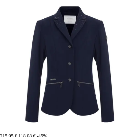
215,95 €
118,08 €
-45%