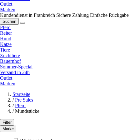
Outlet
Marken
Kundendienst in Frankreich
Sichere Zahlung
Einfache Rückgabe
Suchen
Pferd
Reiter
Hund
Katze
Tiere
Zuchttiere
Bauernhof
Sommer-Special
Versand in 24h
Outlet
Marken
Startseite
/
Pre Sales
/
Pferd
/
Mundstücke
Filter
Marke