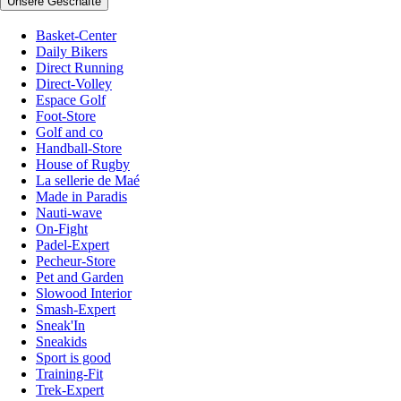
Unsere Geschäfte
Basket-Center
Daily Bikers
Direct Running
Direct-Volley
Espace Golf
Foot-Store
Golf and co
Handball-Store
House of Rugby
La sellerie de Maé
Made in Paradis
Nauti-wave
On-Fight
Padel-Expert
Pecheur-Store
Pet and Garden
Slowood Interior
Smash-Expert
Sneak'In
Sneakids
Sport is good
Training-Fit
Trek-Expert