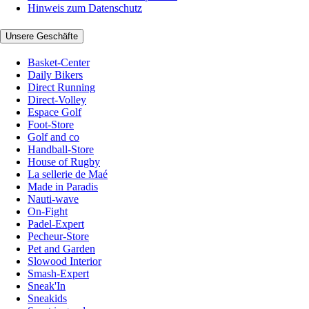
Hinweis zum Datenschutz
Unsere Geschäfte
Basket-Center
Daily Bikers
Direct Running
Direct-Volley
Espace Golf
Foot-Store
Golf and co
Handball-Store
House of Rugby
La sellerie de Maé
Made in Paradis
Nauti-wave
On-Fight
Padel-Expert
Pecheur-Store
Pet and Garden
Slowood Interior
Smash-Expert
Sneak'In
Sneakids