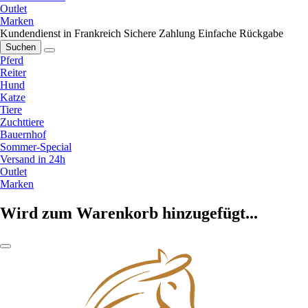
Outlet
Marken
Kundendienst in Frankreich
Sichere Zahlung
Einfache Rückgabe
Suchen
Pferd
Reiter
Hund
Katze
Tiere
Zuchttiere
Bauernhof
Sommer-Special
Versand in 24h
Outlet
Marken
Wird zum Warenkorb hinzugefügt...