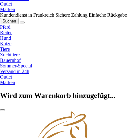
Outlet
Marken
Kundendienst in Frankreich
Sichere Zahlung
Einfache Rückgabe
Suchen
Pferd
Reiter
Hund
Katze
Tiere
Zuchttiere
Bauernhof
Sommer-Special
Versand in 24h
Outlet
Marken
Wird zum Warenkorb hinzugefügt...