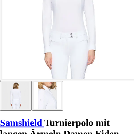
Samshield
Turnierpolo mit
langen Ärmeln Damen Eiden