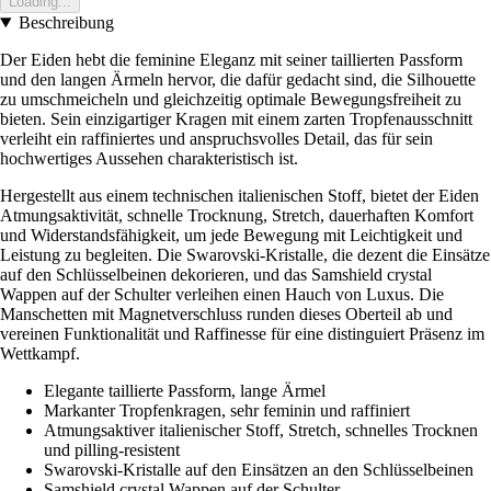
Loading...
Beschreibung
Der Eiden hebt die feminine Eleganz mit seiner taillierten Passform
und den langen Ärmeln hervor, die dafür gedacht sind, die Silhouette
zu umschmeicheln und gleichzeitig optimale Bewegungsfreiheit zu
bieten. Sein einzigartiger Kragen mit einem zarten Tropfenausschnitt
verleiht ein raffiniertes und anspruchsvolles Detail, das für sein
hochwertiges Aussehen charakteristisch ist.
Hergestellt aus einem technischen italienischen Stoff, bietet der Eiden
Atmungsaktivität, schnelle Trocknung, Stretch, dauerhaften Komfort
und Widerstandsfähigkeit, um jede Bewegung mit Leichtigkeit und
Leistung zu begleiten. Die Swarovski-Kristalle, die dezent die Einsätze
auf den Schlüsselbeinen dekorieren, und das Samshield crystal
Wappen auf der Schulter verleihen einen Hauch von Luxus. Die
Manschetten mit Magnetverschluss runden dieses Oberteil ab und
vereinen Funktionalität und Raffinesse für eine distinguiert Präsenz im
Wettkampf.
Elegante taillierte Passform, lange Ärmel
Markanter Tropfenkragen, sehr feminin und raffiniert
Atmungsaktiver italienischer Stoff, Stretch, schnelles Trocknen
und pilling-resistent
Swarovski-Kristalle auf den Einsätzen an den Schlüsselbeinen
Samshield crystal Wappen auf der Schulter