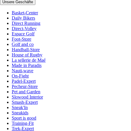
Unsere Geschäfte
Basket-Center
Daily Bikers
Direct Running
Direct-Volley
Espace Golf
Foot-Store
Golf and co
Handball-Store
House of Rugby
La sellerie de Maé
Made in Paradis
Nauti-wave
On-Fight
Padel-Expert
Pecheur-Store
Pet and Garden
Slowood Interior
Smash-Expert
Sneak'In
Sneakids
Sport is good
Training-Fit
Trek-Expert