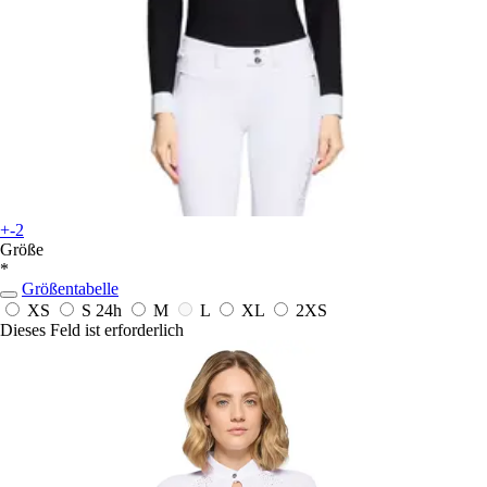
+-2
Größe
*
Größentabelle
XS
S
24h
M
L
XL
2XS
Dieses Feld ist erforderlich