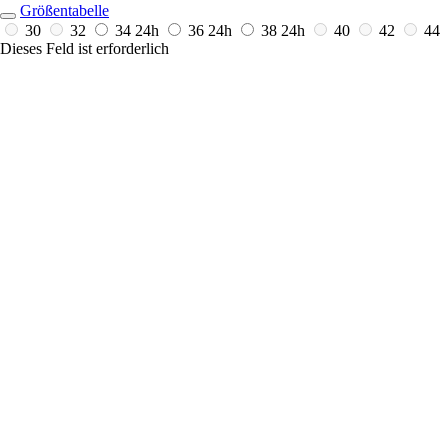
Größentabelle
30
32
34
24h
36
24h
38
24h
40
42
44
Dieses Feld ist erforderlich