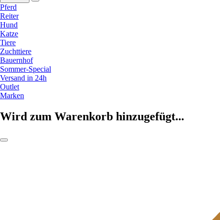
Pferd
Reiter
Hund
Katze
Tiere
Zuchttiere
Bauernhof
Sommer-Special
Versand in 24h
Outlet
Marken
Wird zum Warenkorb hinzugefügt...