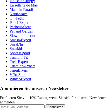
House of Rugby
La sellerie de Maé
Made in Paradis
Nauti-wave
On-Fight
Padel-Expert
Pecheur-Store
Pet and Garden
Slowood Interior
Smash-Expert
Sneak'In
Sneakids
Sport is good
Training-Fit
Trek-Expert
Triathlon-Expert
TripnBikers
Vélo-Store
Winter-Expert
Abonnieren Sie unseren Newsletter
Profitieren Sie von 10% Rabatt, wenn Sie sich für unseren Newsletter
anmelden
Abonnieren