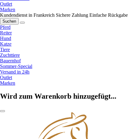
Outlet
Marken
Kundendienst in Frankreich
Sichere Zahlung
Einfache Rückgabe
Suchen
Pferd
Reiter
Hund
Katze
Tiere
Zuchttiere
Bauernhof
Sommer-Special
Versand in 24h
Outlet
Marken
Wird zum Warenkorb hinzugefügt...