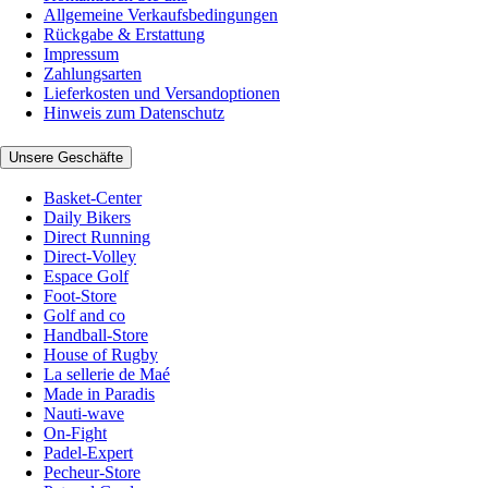
Allgemeine Verkaufsbedingungen
Rückgabe & Erstattung
Impressum
Zahlungsarten
Lieferkosten und Versandoptionen
Hinweis zum Datenschutz
Unsere Geschäfte
Basket-Center
Daily Bikers
Direct Running
Direct-Volley
Espace Golf
Foot-Store
Golf and co
Handball-Store
House of Rugby
La sellerie de Maé
Made in Paradis
Nauti-wave
On-Fight
Padel-Expert
Pecheur-Store