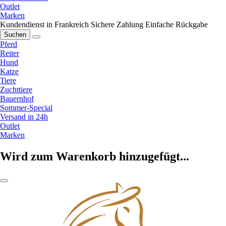
Outlet
Marken
Kundendienst in Frankreich
Sichere Zahlung
Einfache Rückgabe
Suchen
Pferd
Reiter
Hund
Katze
Tiere
Zuchttiere
Bauernhof
Sommer-Special
Versand in 24h
Outlet
Marken
Wird zum Warenkorb hinzugefügt...