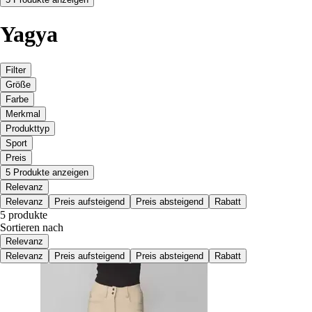
Yagya
Filter
Größe
Farbe
Merkmal
Produkttyp
Sport
Preis
5 Produkte anzeigen
Relevanz
Relevanz
Preis aufsteigend
Preis absteigend
Rabatt
5 produkte
Sortieren nach
Relevanz
Relevanz
Preis aufsteigend
Preis absteigend
Rabatt