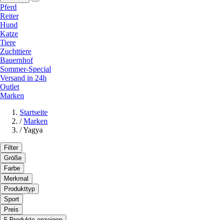
Pferd
Reiter
Hund
Katze
Tiere
Zuchttiere
Bauernhof
Sommer-Special
Versand in 24h
Outlet
Marken
Startseite
/
Marken
/
Yagya
Filter
Größe
Farbe
Merkmal
Produkttyp
Sport
Preis
5 Produkte anzeigen