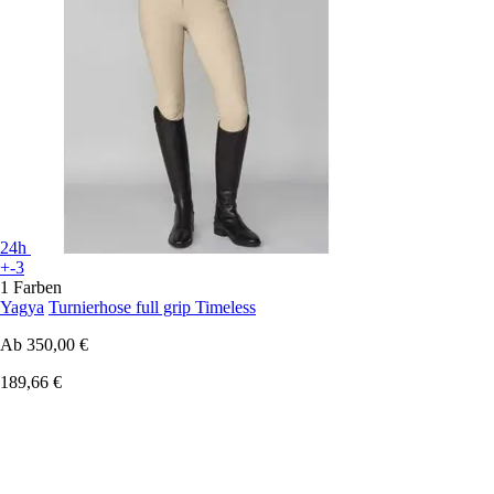
24h
+-3
1 Farben
Yagya
Turnierhose full grip Timeless
Ab
350,00 €
189,66 €