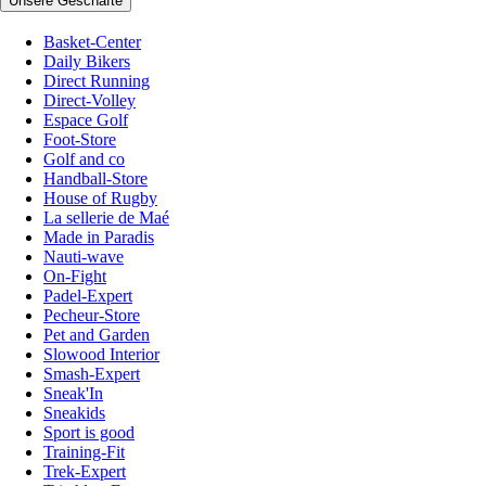
Unsere Geschäfte
Basket-Center
Daily Bikers
Direct Running
Direct-Volley
Espace Golf
Foot-Store
Golf and co
Handball-Store
House of Rugby
La sellerie de Maé
Made in Paradis
Nauti-wave
On-Fight
Padel-Expert
Pecheur-Store
Pet and Garden
Slowood Interior
Smash-Expert
Sneak'In
Sneakids
Sport is good
Training-Fit
Trek-Expert