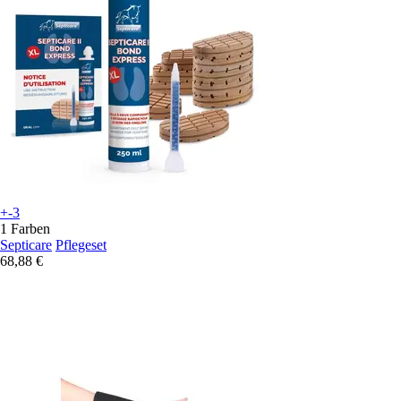
+-3
1 Farben
Septicare
Pflegeset
68,88 €