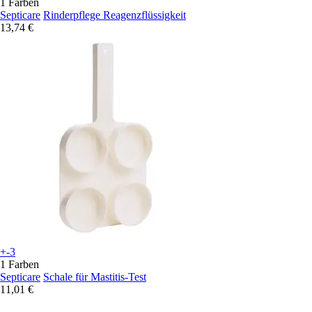
1 Farben
Septicare
Rinderpflege Reagenzflüssigkeit
13,74 €
+-3
1 Farben
Septicare
Schale für Mastitis-Test
11,01 €