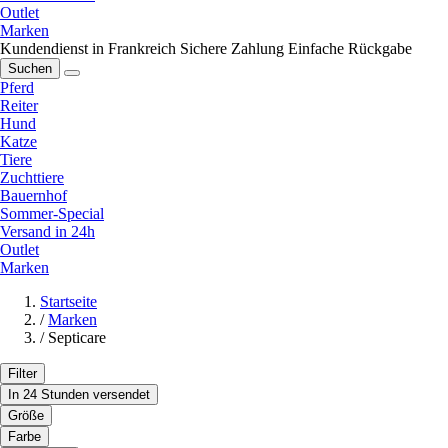
Outlet
Marken
Kundendienst in Frankreich
Sichere Zahlung
Einfache Rückgabe
Suchen
Pferd
Reiter
Hund
Katze
Tiere
Zuchttiere
Bauernhof
Sommer-Special
Versand in 24h
Outlet
Marken
Startseite
/
Marken
/
Septicare
Filter
In 24 Stunden versendet
Größe
Farbe