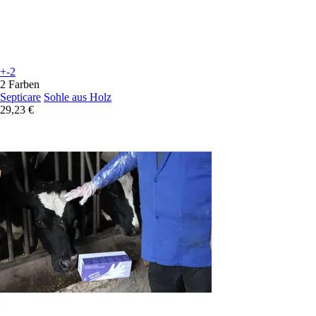
+-2
2 Farben
Septicare
Sohle aus Holz
29,23 €