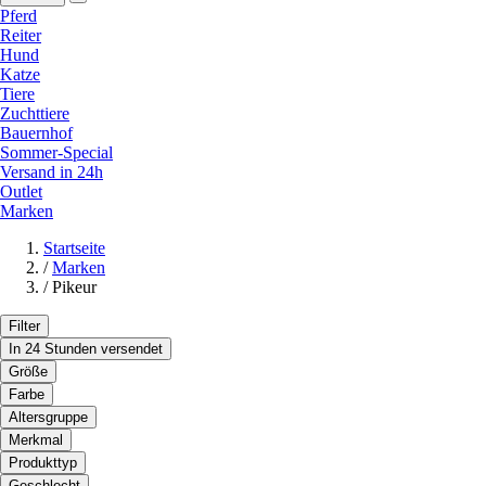
Pferd
Reiter
Hund
Katze
Tiere
Zuchttiere
Bauernhof
Sommer-Special
Versand in 24h
Outlet
Marken
Startseite
/
Marken
/
Pikeur
Filter
In 24 Stunden versendet
Größe
Farbe
Altersgruppe
Merkmal
Produkttyp
Geschlecht