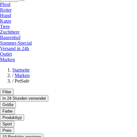
Pferd
Reiter
Hund
Katze
Tiere
Zuchttiere
Bauernhof
Sommer-Special
Versand in 24h
Outlet
Marken
Startseite
/
Marken
/
PetSafe
Filter
In 24 Stunden versendet
Größe
Farbe
Produkttyp
Sport
Preis
10 Produkte anzeigen