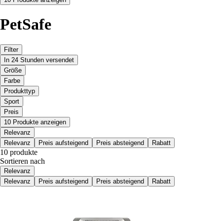
PetSafe
Filter
In 24 Stunden versendet
Größe
Farbe
Produkttyp
Sport
Preis
10 Produkte anzeigen
Relevanz
Relevanz
Preis aufsteigend
Preis absteigend
Rabatt
10 produkte
Sortieren nach
Relevanz
Relevanz
Preis aufsteigend
Preis absteigend
Rabatt