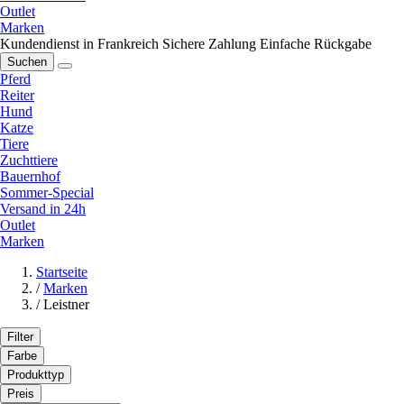
Outlet
Marken
Kundendienst in Frankreich
Sichere Zahlung
Einfache Rückgabe
Suchen
Pferd
Reiter
Hund
Katze
Tiere
Zuchttiere
Bauernhof
Sommer-Special
Versand in 24h
Outlet
Marken
Startseite
/
Marken
/
Leistner
Filter
Farbe
Produkttyp
Preis