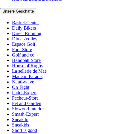
Unsere Geschäfte
Basket-Center
Daily Bikers
Direct Running
Direct-Volley
Espace Golf
Foot-Store
Golf and co
Handball-Store
House of Rugby
La sellerie de Maé
Made in Paradis
Nauti-wave
On-Fight
Padel-Expert
Pecheur-Store
Pet and Garden
Slowood Interior
Smash-Expert
Sneak'In
Sneakids
Sport is good