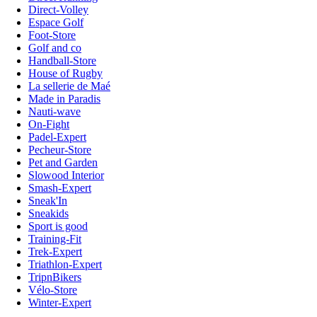
Direct-Volley
Espace Golf
Foot-Store
Golf and co
Handball-Store
House of Rugby
La sellerie de Maé
Made in Paradis
Nauti-wave
On-Fight
Padel-Expert
Pecheur-Store
Pet and Garden
Slowood Interior
Smash-Expert
Sneak'In
Sneakids
Sport is good
Training-Fit
Trek-Expert
Triathlon-Expert
TripnBikers
Vélo-Store
Winter-Expert