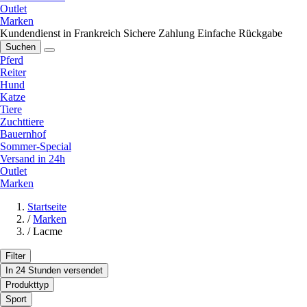
Outlet
Marken
Kundendienst in Frankreich
Sichere Zahlung
Einfache Rückgabe
Suchen
Pferd
Reiter
Hund
Katze
Tiere
Zuchttiere
Bauernhof
Sommer-Special
Versand in 24h
Outlet
Marken
Startseite
/
Marken
/
Lacme
Filter
In 24 Stunden versendet
Produkttyp
Sport