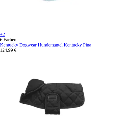
+2
6 Farben
Kentucky Dogwear
Hundemantel Kentucky Pina
124,99 €