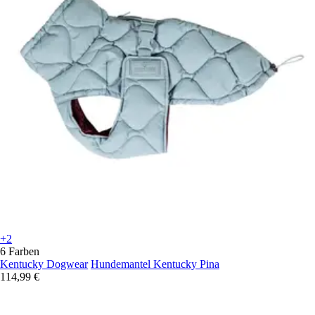
+2
6 Farben
Kentucky Dogwear
Hundemantel Kentucky Pina
114,99 €