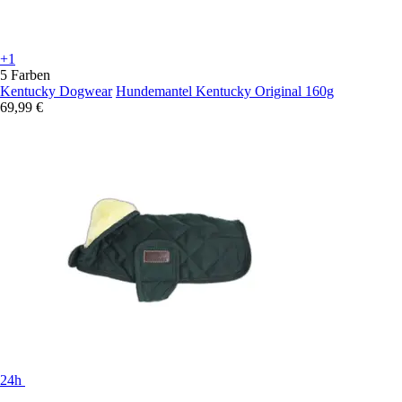
+1
5 Farben
Kentucky Dogwear
Hundemantel Kentucky Original 160g
69,99 €
24h