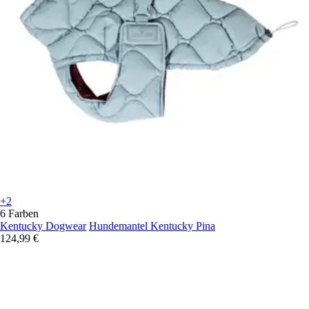
+2
6 Farben
Kentucky Dogwear
Hundemantel Kentucky Pina
124,99 €