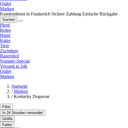
Outlet
Marken
Kundendienst in Frankreich
Sichere Zahlung
Einfache Rückgabe
Suchen
Pferd
Reiter
Hund
Katze
Tiere
Zuchttiere
Bauernhof
Sommer-Special
Versand in 24h
Outlet
Marken
Startseite
/
Marken
/
Kentucky Dogwear
Filter
In 24 Stunden versendet
Größe
Farbe