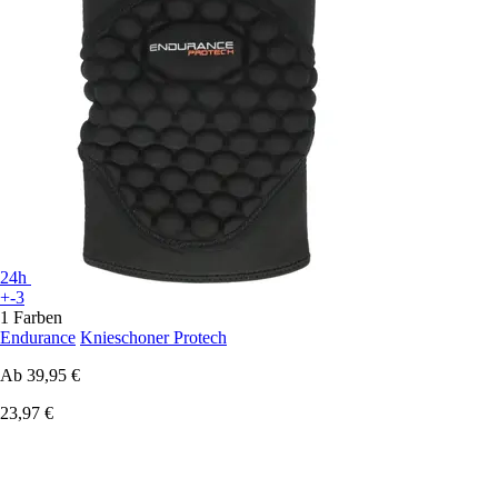
24h
+-3
1 Farben
Endurance
Knieschoner Protech
Ab
39,95 €
23,97 €