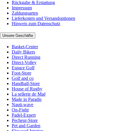
Rückgabe & Erstattung
Impressum
Zahlungsarten
Lieferkosten und Versandoptionen
Hinweis zum Datenschutz
Unsere Geschäfte
Basket-Center
Daily Bikers
Direct Running
Direct-Volley
Espace Golf
Foot-Store
Golf and co
Handball-Store
House of Rugby
La sellerie de Maé
Made in Paradis
Nauti-wave
On-Fight
Padel-Expert
Pecheur-Store
Pet and Garden
Slowood Interior