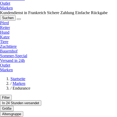
Outlet
Marken
Kundendienst in Frankreich
Sichere Zahlung
Einfache Rückgabe
Suchen
Pferd
Reiter
Hund
Katze
Tiere
Zuchttiere
Bauernhof
Sommer-Special
Versand in 24h
Outlet
Marken
Startseite
/
Marken
/
Endurance
Filter
In 24 Stunden versendet
Größe
Altersgruppe