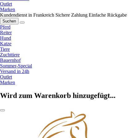
Outlet
Marken
Kundendienst in Frankreich
Sichere Zahlung
Einfache Rückgabe
Suchen
Pferd
Reiter
Hund
Katze
Tiere
Zuchttiere
Bauernhof
Sommer-Special
Versand in 24h
Outlet
Marken
Wird zum Warenkorb hinzugefügt...