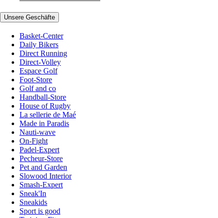
Unsere Geschäfte
Basket-Center
Daily Bikers
Direct Running
Direct-Volley
Espace Golf
Foot-Store
Golf and co
Handball-Store
House of Rugby
La sellerie de Maé
Made in Paradis
Nauti-wave
On-Fight
Padel-Expert
Pecheur-Store
Pet and Garden
Slowood Interior
Smash-Expert
Sneak'In
Sneakids
Sport is good