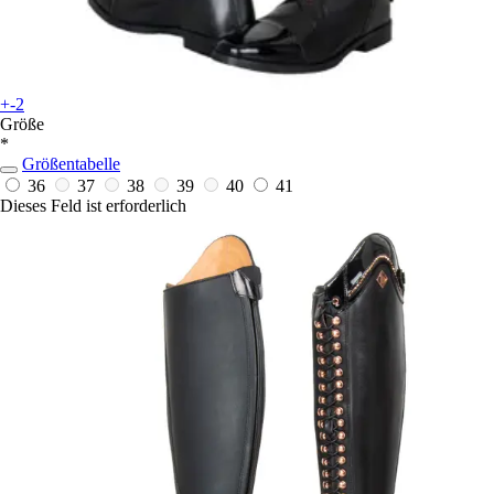
+-2
Größe
*
Größentabelle
36
37
38
39
40
41
Dieses Feld ist erforderlich