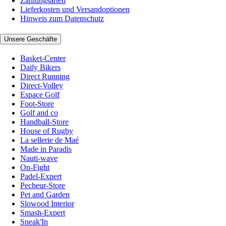
Zahlungsarten
Lieferkosten und Versandoptionen
Hinweis zum Datenschutz
Unsere Geschäfte
Basket-Center
Daily Bikers
Direct Running
Direct-Volley
Espace Golf
Foot-Store
Golf and co
Handball-Store
House of Rugby
La sellerie de Maé
Made in Paradis
Nauti-wave
On-Fight
Padel-Expert
Pecheur-Store
Pet and Garden
Slowood Interior
Smash-Expert
Sneak'In