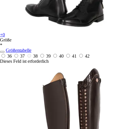
+0
Größe
*
Größentabelle
36
37
38
39
40
41
42
Dieses Feld ist erforderlich