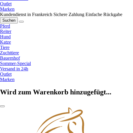
Outlet
Marken
Kundendienst in Frankreich
Sichere Zahlung
Einfache Rückgabe
Suchen
Pferd
Reiter
Hund
Katze
Tiere
Zuchttiere
Bauernhof
Sommer-Special
Versand in 24h
Outlet
Marken
Wird zum Warenkorb hinzugefügt...