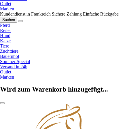
Outlet
Marken
Kundendienst in Frankreich
Sichere Zahlung
Einfache Rückgabe
Suchen
Pferd
Reiter
Hund
Katze
Tiere
Zuchttiere
Bauernhof
Sommer-Special
Versand in 24h
Outlet
Marken
Wird zum Warenkorb hinzugefügt...