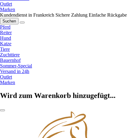
Outlet
Marken
Kundendienst in Frankreich
Sichere Zahlung
Einfache Rückgabe
Suchen
Pferd
Reiter
Hund
Katze
Tiere
Zuchttiere
Bauernhof
Sommer-Special
Versand in 24h
Outlet
Marken
Wird zum Warenkorb hinzugefügt...