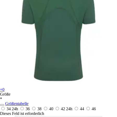
+0
Größe
*
Größentabelle
34
24h
36
38
40
42
24h
44
46
Dieses Feld ist erforderlich