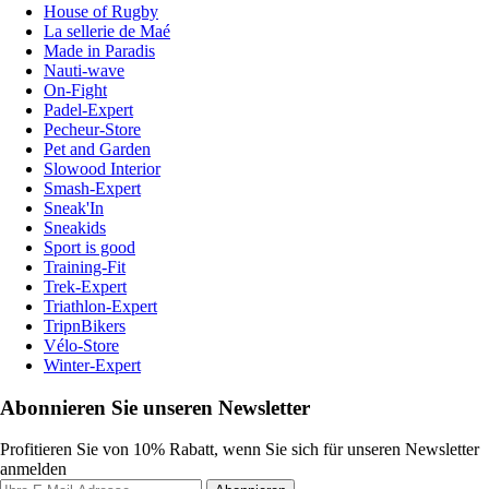
House of Rugby
La sellerie de Maé
Made in Paradis
Nauti-wave
On-Fight
Padel-Expert
Pecheur-Store
Pet and Garden
Slowood Interior
Smash-Expert
Sneak'In
Sneakids
Sport is good
Training-Fit
Trek-Expert
Triathlon-Expert
TripnBikers
Vélo-Store
Winter-Expert
Abonnieren Sie unseren Newsletter
Profitieren Sie von 10% Rabatt, wenn Sie sich für unseren Newsletter
anmelden