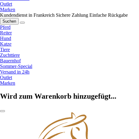
Outlet
Marken
Kundendienst in Frankreich
Sichere Zahlung
Einfache Rückgabe
Suchen
Pferd
Reiter
Hund
Katze
Tiere
Zuchttiere
Bauernhof
Sommer-Special
Versand in 24h
Outlet
Marken
Wird zum Warenkorb hinzugefügt...