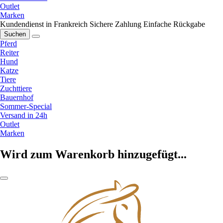
Outlet
Marken
Kundendienst in Frankreich
Sichere Zahlung
Einfache Rückgabe
Suchen
Pferd
Reiter
Hund
Katze
Tiere
Zuchttiere
Bauernhof
Sommer-Special
Versand in 24h
Outlet
Marken
Wird zum Warenkorb hinzugefügt...