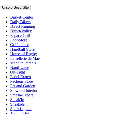
Unsere Geschäfte
Basket-Center
Daily Bikers
Direct Running
Direct-Volley
Espace Golf
Foot-Store
Golf and co
Handball-Store
House of Rugby
La sellerie de Maé
Made in Paradis
Nauti-wave
On-Fight
Padel-Expert
Pecheur-Store
Pet and Garden
Slowood Interior
Smash-Expert
Sneak'In
Sneakids
Sport is good
Training-Fit