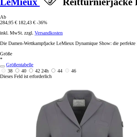
LeMieux
Reitturnierjack
Ab
284,95 €
182,43 €
-36%
inkl. MwSt. zzgl.
Versandkosten
Die Damen-Wettkampfjacke LeMieux Dynamique Show: die perfekte K
Größe
*
Größentabelle
38
40
42
24h
44
46
Dieses Feld ist erforderlich