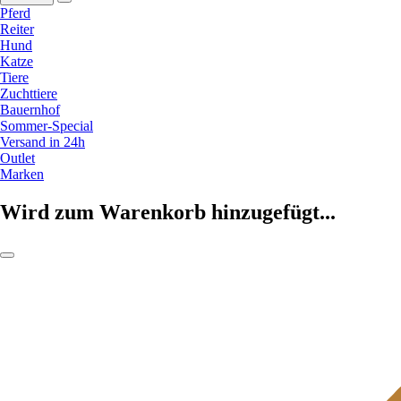
Pferd
Reiter
Hund
Katze
Tiere
Zuchttiere
Bauernhof
Sommer-Special
Versand in 24h
Outlet
Marken
Wird zum Warenkorb hinzugefügt...