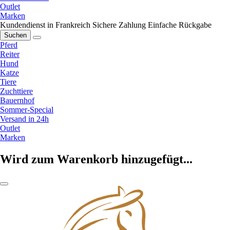
Outlet
Marken
Kundendienst in Frankreich
Sichere Zahlung
Einfache Rückgabe
Suchen
Pferd
Reiter
Hund
Katze
Tiere
Zuchttiere
Bauernhof
Sommer-Special
Versand in 24h
Outlet
Marken
Wird zum Warenkorb hinzugefügt...