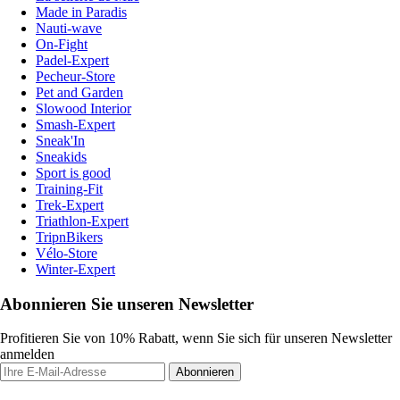
Made in Paradis
Nauti-wave
On-Fight
Padel-Expert
Pecheur-Store
Pet and Garden
Slowood Interior
Smash-Expert
Sneak'In
Sneakids
Sport is good
Training-Fit
Trek-Expert
Triathlon-Expert
TripnBikers
Vélo-Store
Winter-Expert
Abonnieren Sie unseren Newsletter
Profitieren Sie von 10% Rabatt, wenn Sie sich für unseren Newsletter
anmelden
Abonnieren