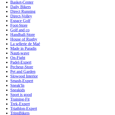
Basket-Center
Daily Bikers
Direct Running
Direct-Volley
Espace Golf
Foot-Store
Golf and co
Handball-Store
House of Rugby
La sellerie de Maé
Made in Paradis
Nauti-wave
On-Fight
Padel-Expert
Pecheur-Store
Pet and Garden
Slowood Interior
Smash-Expert
Sneak'In
Sneakids
Sport is good
Training-Fit
Trek-Expert
Triathlon-Expert
TripnBikers