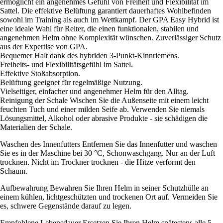
ermöglicht ein angenehmes Gefühl von Freiheit und Flexibilität im
Sattel. Die effektive Belüftung garantiert dauerhaftes Wohlbefinden
sowohl im Training als auch im Wettkampf. Der GPA Easy Hybrid ist
eine ideale Wahl für Reiter, die einen funktionalen, stabilen und
angenehmen Helm ohne Komplexität wünschen. Zuverlässiger Schutz
aus der Expertise von GPA.
Bequemer Halt dank des hybriden 3-Punkt-Kinnriemens.
Freiheits- und Flexibilitätsgefühl im Sattel.
Effektive Stoßabsorption.
Belüftung geeignet für regelmäßige Nutzung.
Vielseitiger, einfacher und angenehmer Helm für den Alltag.
Reinigung der Schale Wischen Sie die Außenseite mit einem leicht
feuchten Tuch und einer milden Seife ab. Verwenden Sie niemals
Lösungsmittel, Alkohol oder abrasive Produkte - sie schädigen die
Materialien der Schale.
Waschen des Innenfutters Entfernen Sie das Innenfutter und waschen
Sie es in der Maschine bei 30 °C, Schonwaschgang. Nur an der Luft
trocknen. Nicht im Trockner trocknen - die Hitze verformt den
Schaum.
Aufbewahrung Bewahren Sie Ihren Helm in seiner Schutzhülle an
einem kühlen, lichtgeschützten und trockenen Ort auf. Vermeiden Sie
es, schwere Gegenstände darauf zu legen.
Empfohlene Lebensdauer Ersetzen Sie Ihren Helm spätestens alle 5