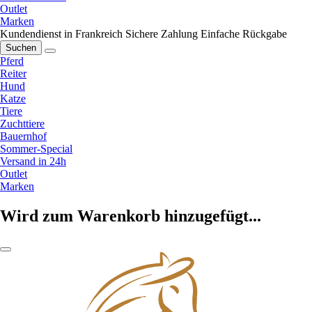
Outlet
Marken
Kundendienst in Frankreich
Sichere Zahlung
Einfache Rückgabe
Suchen
Pferd
Reiter
Hund
Katze
Tiere
Zuchttiere
Bauernhof
Sommer-Special
Versand in 24h
Outlet
Marken
Wird zum Warenkorb hinzugefügt...