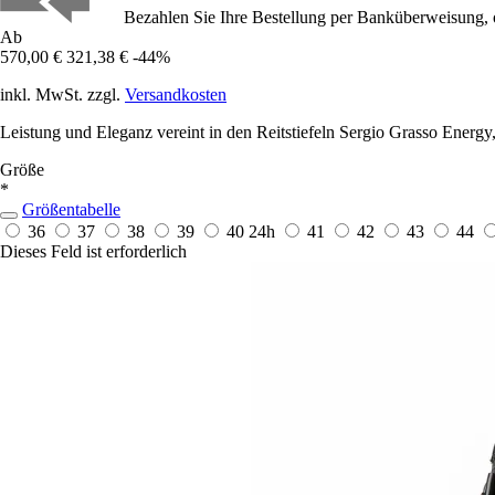
Bezahlen Sie Ihre Bestellung per Banküberweisung, 
Ab
570,00 €
321,38 €
-44%
inkl. MwSt. zzgl.
Versandkosten
Leistung und Eleganz vereint in den Reitstiefeln Sergio Grasso Energ
Größe
*
Größentabelle
36
37
38
39
40
24h
41
42
43
44
Dieses Feld ist erforderlich