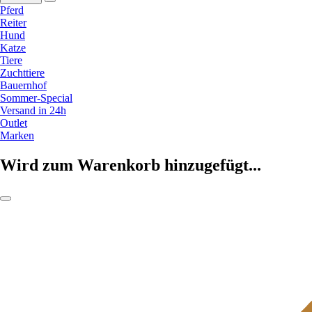
Pferd
Reiter
Hund
Katze
Tiere
Zuchttiere
Bauernhof
Sommer-Special
Versand in 24h
Outlet
Marken
Wird zum Warenkorb hinzugefügt...