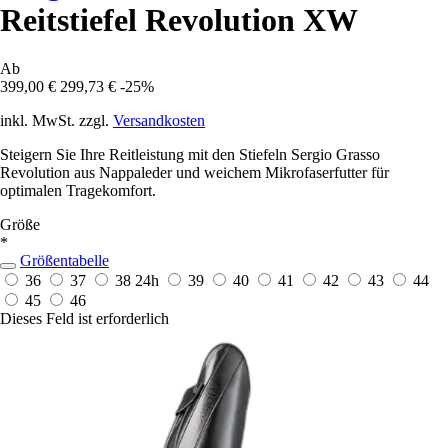
Reitstiefel Revolution XW
Ab
399,00 €
299,73 €
-25%
inkl. MwSt. zzgl.
Versandkosten
Steigern Sie Ihre Reitleistung mit den Stiefeln Sergio Grasso
Revolution aus Nappaleder und weichem Mikrofaserfutter für
optimalen Tragekomfort.
Größe
*
Größentabelle
36
37
38
24h
39
40
41
42
43
44
45
46
Dieses Feld ist erforderlich