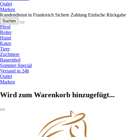
Outlet
Marken
Kundendienst in Frankreich
Sichere Zahlung
Einfache Rückgabe
Suchen
Pferd
Reiter
Hund
Katze
Tiere
Zuchttiere
Bauernhof
Sommer-Special
Versand in 24h
Outlet
Marken
Wird zum Warenkorb hinzugefügt...