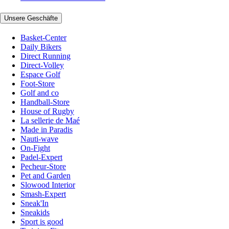
Unsere Geschäfte
Basket-Center
Daily Bikers
Direct Running
Direct-Volley
Espace Golf
Foot-Store
Golf and co
Handball-Store
House of Rugby
La sellerie de Maé
Made in Paradis
Nauti-wave
On-Fight
Padel-Expert
Pecheur-Store
Pet and Garden
Slowood Interior
Smash-Expert
Sneak'In
Sneakids
Sport is good