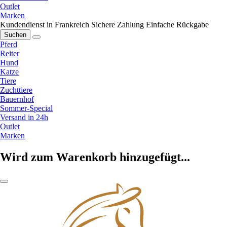
Outlet
Marken
Kundendienst in Frankreich
Sichere Zahlung
Einfache Rückgabe
Suchen
Pferd
Reiter
Hund
Katze
Tiere
Zuchttiere
Bauernhof
Sommer-Special
Versand in 24h
Outlet
Marken
Wird zum Warenkorb hinzugefügt...