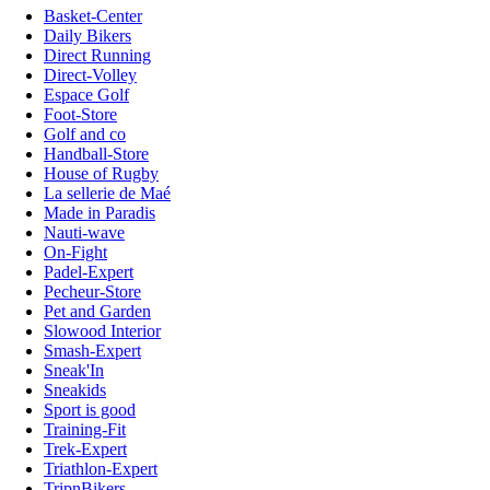
Basket-Center
Daily Bikers
Direct Running
Direct-Volley
Espace Golf
Foot-Store
Golf and co
Handball-Store
House of Rugby
La sellerie de Maé
Made in Paradis
Nauti-wave
On-Fight
Padel-Expert
Pecheur-Store
Pet and Garden
Slowood Interior
Smash-Expert
Sneak'In
Sneakids
Sport is good
Training-Fit
Trek-Expert
Triathlon-Expert
TripnBikers