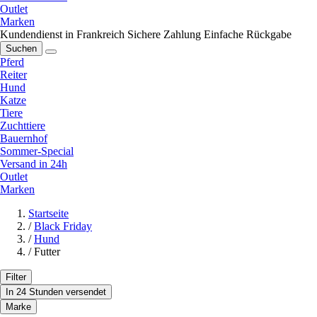
Outlet
Marken
Kundendienst in Frankreich
Sichere Zahlung
Einfache Rückgabe
Suchen
Pferd
Reiter
Hund
Katze
Tiere
Zuchttiere
Bauernhof
Sommer-Special
Versand in 24h
Outlet
Marken
Startseite
/
Black Friday
/
Hund
/
Futter
Filter
In 24 Stunden versendet
Marke