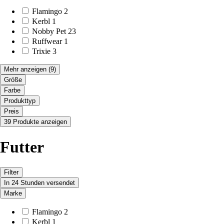
Flamingo
2
Kerbl
1
Nobby Pet
23
Ruffwear
1
Trixie
3
Mehr anzeigen
(9)
Größe
Farbe
Produkttyp
Preis
39 Produkte anzeigen
Futter
Filter
In 24 Stunden versendet
Marke
Flamingo
2
Kerbl
1