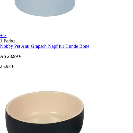
+-3
1 Farben
Nobby Pet
Anti-Grapsch-Napf für Hunde Bone
Ab
28,99 €
25,98 €