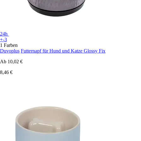
24h
+-3
1 Farben
Duvoplus
Futternapf für Hund und Katze Glossy Fix
Ab
10,02 €
8,46 €