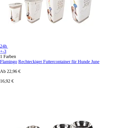
24h
+-3
1 Farben
Flamingo
Rechteckiger Futtercontainer für Hunde June
Ab
22,96 €
16,92 €