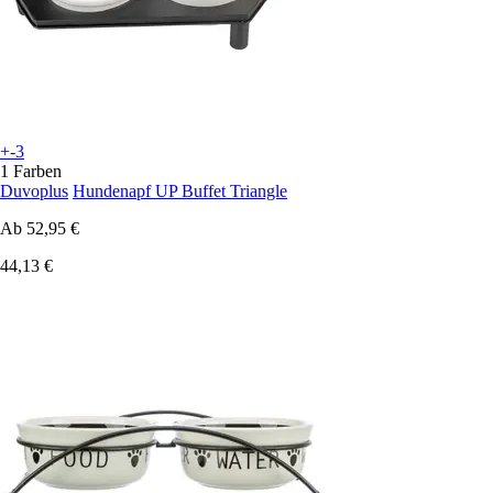
+-3
1 Farben
Duvoplus
Hundenapf UP Buffet Triangle
Ab
52,95 €
44,13 €